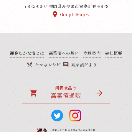
〒835-0007
福岡県みやま市瀬高町長田828
GoogleMapへ
瀬高たかな漬とは
高菜漬への想い
商品案内
会社概要
たかなレシピ
高菜漬だより
河野食品の
local_grocery_store
高菜漬通販