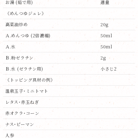
お湯 (茹で用)
適量
《めんつゆジュレ》
高菜油炒め
20g
Ａ.めんつゆ (2倍濃縮)
50ml
Ａ.水
50ml
Ｂ.粉ゼラチン
2g
Ｂ.水 (ゼラチン用)
小さじ2
《トッピング具材の例》
温泉玉子･ミニトマト
レタス･赤玉ねぎ
赤オクラ･コーン
ナス･ピーマン
人参