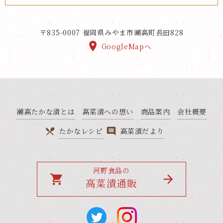
〒835-0007
福岡県みやま市瀬高町長田828
GoogleMapへ
瀬高たかな漬とは
高菜漬への想い
商品案内
会社概要
たかなレシピ
高菜漬だより
河野食品の
local_grocery_store
高菜漬通販