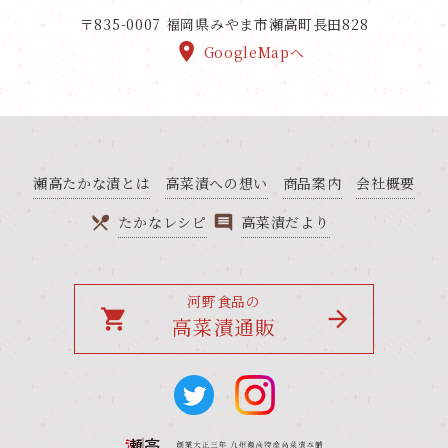
〒835-0007
福岡県みやま市瀬高町長田828
GoogleMapへ
瀬高たかな漬とは
高菜漬への想い
商品案内
会社概要
たかなレシピ
高菜漬だより
河野食品の
local_grocery_store
高菜漬通販