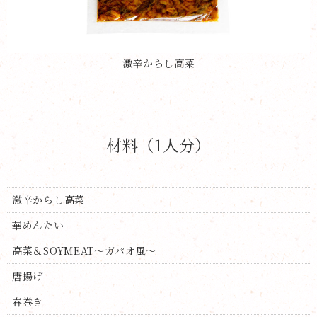
激辛からし高菜
材料（1人分）
激辛からし高菜
華めんたい
高菜＆SOYMEAT〜ガパオ風〜
唐揚げ
春巻き