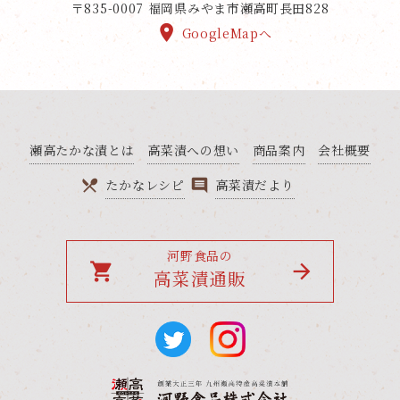
〒835-0007
福岡県みやま市瀬高町長田828
GoogleMapへ
瀬高たかな漬とは
高菜漬への想い
商品案内
会社概要
たかなレシピ
高菜漬だより
河野食品の
local_grocery_store
高菜漬通販