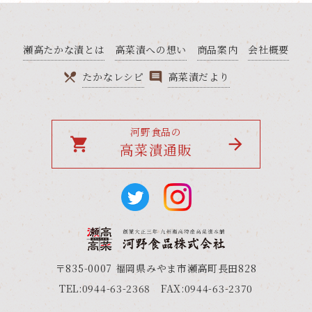
瀬高たかな漬とは
高菜漬への想い
商品案内
会社概要
たかなレシピ
高菜漬だより
河野食品の
local_grocery_store
高菜漬通販
〒835-0007 福岡県みやま市瀬高町長田828
TEL:0944-63-2368 FAX:0944-63-2370