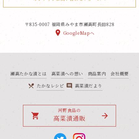
〒835-0007
福岡県みやま市瀬高町長田828
GoogleMapへ
瀬高たかな漬とは
高菜漬への想い
商品案内
会社概要
たかなレシピ
高菜漬だより
河野食品の
local_grocery_store
高菜漬通販